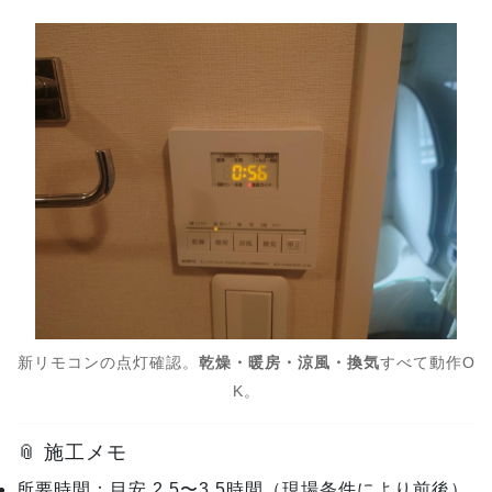
新リモコンの点灯確認。
乾燥・暖房・涼風・換気
すべて動作O
K。
📎 施工メモ
所要時間：目安 2.5〜3.5時間（現場条件により前後）