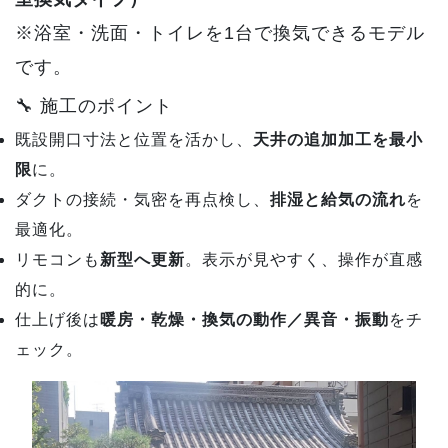
※浴室・洗面・トイレを1台で換気できるモデル
です。
🔧 施工のポイント
既設開口寸法と位置を活かし、
天井の追加加工を最小
限
に。
ダクトの接続・気密を再点検し、
排湿と給気の流れ
を
最適化。
リモコンも
新型へ更新
。表示が見やすく、操作が直感
的に。
仕上げ後は
暖房・乾燥・換気の動作／異音・振動
をチ
ェック。