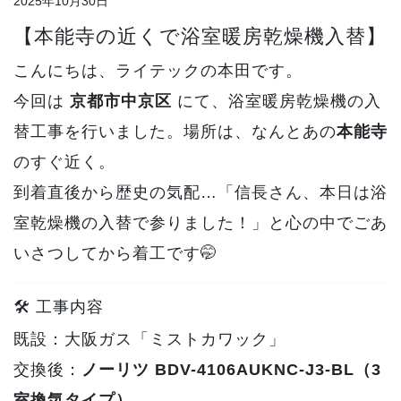
2025年10月30日
【本能寺の近くで浴室暖房乾燥機入替】
こんにちは、ライテックの本田です。
今回は
京都市中京区
にて、浴室暖房乾燥機の入
替工事を行いました。場所は、なんとあの
本能寺
のすぐ近く。
到着直後から歴史の気配…「信長さん、本日は浴
室乾燥機の入替で参りました！」と心の中でごあ
いさつしてから着工です🤭
🛠 工事内容
既設：大阪ガス「ミストカワック」
交換後：
ノーリツ BDV-4106AUKNC-J3-BL（3
室換気タイプ）