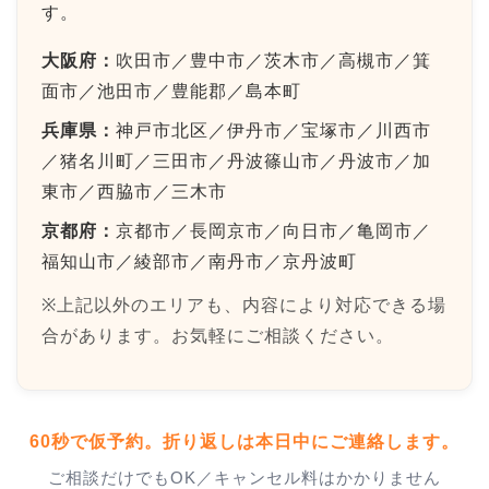
す。
大阪府：
吹田市／豊中市／茨木市／高槻市／箕
面市／池田市／豊能郡／島本町
兵庫県：
神戸市北区／伊丹市／宝塚市／川西市
／猪名川町／三田市／丹波篠山市／丹波市／加
東市／西脇市／三木市
京都府：
京都市／長岡京市／向日市／亀岡市／
福知山市／綾部市／南丹市／京丹波町
※上記以外のエリアも、内容により対応できる場
合があります。お気軽にご相談ください。
60秒で仮予約。折り返しは
本日中
にご連絡します。
ご相談だけでもOK／キャンセル料はかかりません